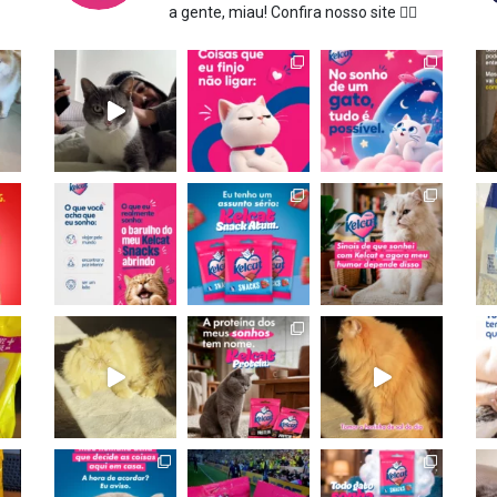
a gente, miau!
Confira nosso site 👇🏻