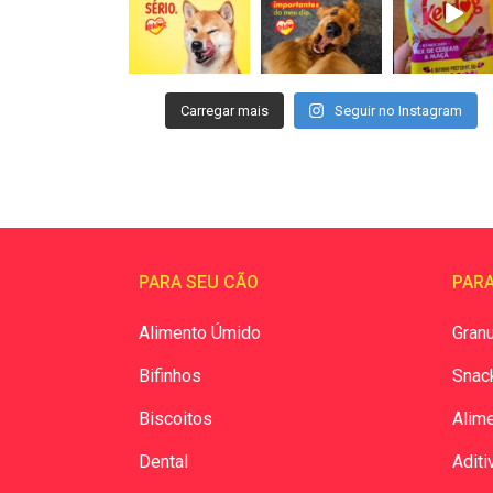
Carregar mais
Seguir no Instagram
PARA SEU CÃO
PARA
Alimento Úmido
Granu
Bifinhos
Snac
Biscoitos
Alim
Dental
Aditi