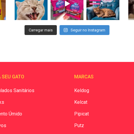
Carregar mais
Seguir no Instagram
 SEU GATO
MARCAS
lados Sanitários
Keldog
ks
Kelcat
ento Úmido
Pipicat
vos
Putz