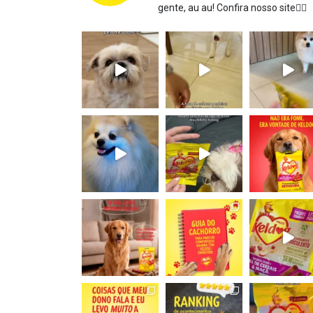
gente, au au!
Confira nosso site👇🏻