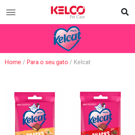
Home
/
Para o seu gato
/
Kelcat