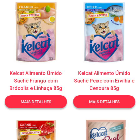
Kelcat Alimento Úmido
Kelcat Alimento Úmido
Sachê Frango com
Sachê Peixe com Ervilha e
Brócolis e Linhaça 85g
Cenoura 85g
MAIS DETALHES
MAIS DETALHES