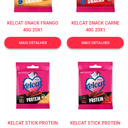
KELCAT SNACK FRANGO
KELCAT SNACK CARNE
40G 20X1
40G 20X1
MAIS DETALHES
MAIS DETALHES
KELCAT STICK PROTEIN
KELCAT STICK PROTEIN