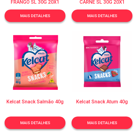
FRANGO SL 30G 20X1
CARNE SL 30G 20X1
MAIS DETALHES
MAIS DETALHES
Kelcat Snack Salmão 40g
Kelcat Snack Atum 40g
MAIS DETALHES
MAIS DETALHES