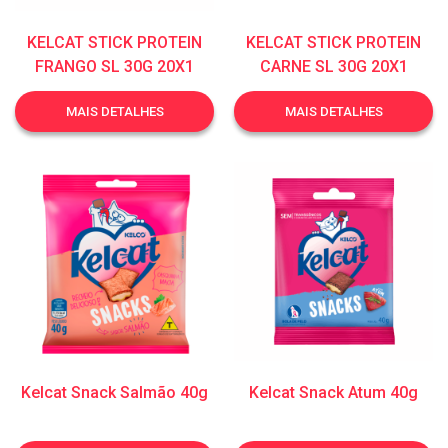
KELCAT STICK PROTEIN
KELCAT STICK PROTEIN
FRANGO SL 30G 20X1
CARNE SL 30G 20X1
MAIS DETALHES
MAIS DETALHES
Kelcat Snack Salmão 40g
Kelcat Snack Atum 40g