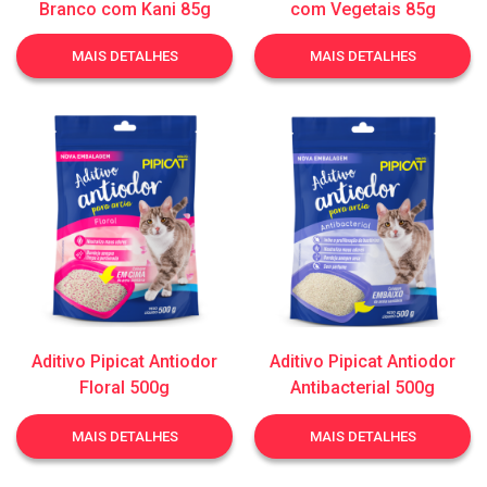
Branco com Kani 85g
com Vegetais 85g
MAIS DETALHES
MAIS DETALHES
Aditivo Pipicat Antiodor
Aditivo Pipicat Antiodor
Floral 500g
Antibacterial 500g
MAIS DETALHES
MAIS DETALHES