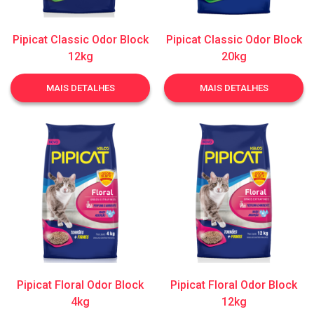
Pipicat Classic Odor Block
Pipicat Classic Odor Block
12kg
20kg
MAIS DETALHES
MAIS DETALHES
Pipicat Floral Odor Block
Pipicat Floral Odor Block
4kg
12kg