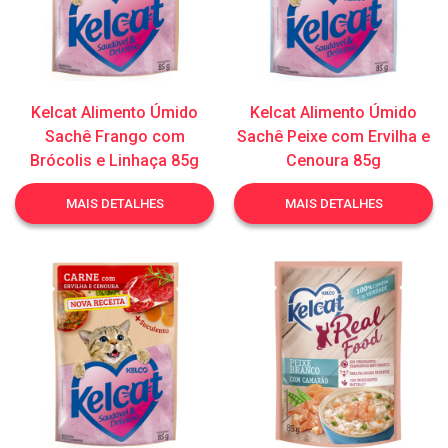
Kelcat Alimento Úmido
Kelcat Alimento Úmido
Sachê Frango com
Sachê Peixe com Ervilha e
Brócolis e Linhaça 85g
Cenoura 85g
MAIS DETALHES
MAIS DETALHES