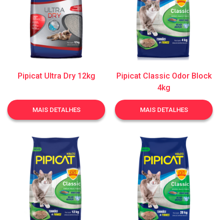
Pipicat Ultra Dry 12kg
Pipicat Classic Odor Block
4kg
MAIS DETALHES
MAIS DETALHES