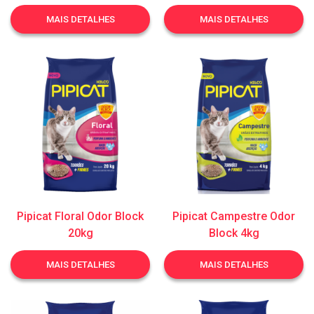
MAIS DETALHES
MAIS DETALHES
Pipicat Floral Odor Block
Pipicat Campestre Odor
20kg
Block 4kg
MAIS DETALHES
MAIS DETALHES