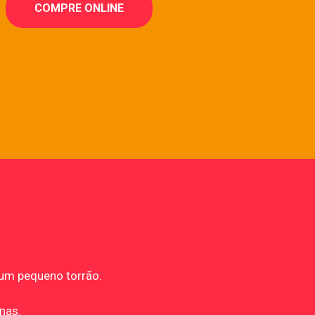
COMPRE ONLINE
 um pequeno torrão.
nas.