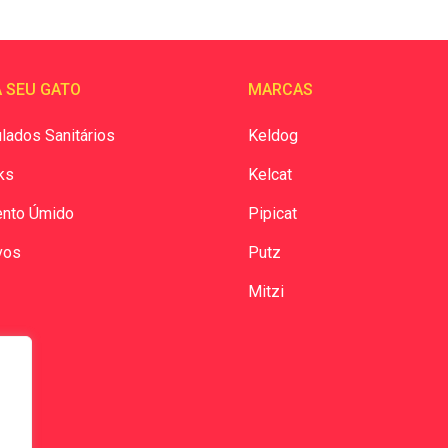
 SEU GATO
MARCAS
lados Sanitários
Keldog
ks
Kelcat
ento Úmido
Pipicat
vos
Putz
Mitzi