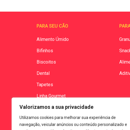
PARA SEU CÃO
PARA
Alimento Úmido
Granu
Bifinhos
Snac
Biscoitos
Alim
Dental
Aditi
Tapetes
Linha Gourmet
Valorizamos a sua privacidade
Utilizamos cookies para melhorar sua experiência de
navegação, veicular anúncios ou conteúdo personalizado e