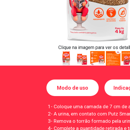
Clique na imagem para ver os deta
Modo de uso
Indica
1- Coloque uma camada de 7 cm de al
2- A urina, em contato com Putz Sma
3- Remova o torrão formado pela urin
4- Complete a quantidade retirada e 