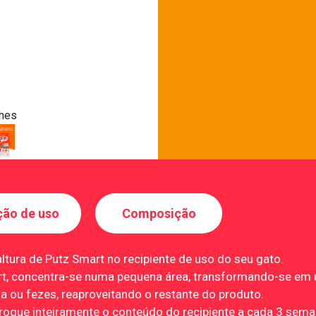
lhes
ção de uso
Composição
tura de Putz Smart no recipiente de uso do seu gato.
rt, concentra-se numa pequena área, transformando-se em
a ou fezes, reaproveitando o restante do produto.
troque inteiramente o conteúdo do recipiente a cada 3 sema