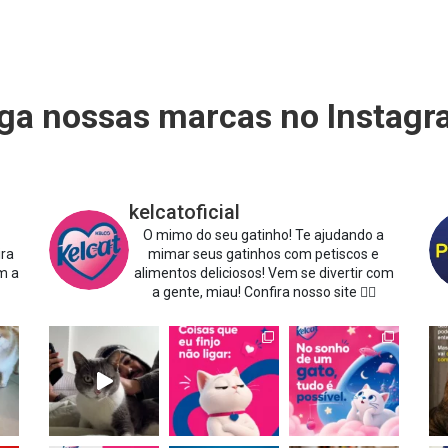
ga nossas marcas no Instag
kelcatoficial
O mimo do seu gatinho!
Te ajudando a
ira
mimar seus gatinhos com petiscos e
m a
alimentos deliciosos!
Vem se divertir com
a gente, miau!
Confira nosso site 👇🏻