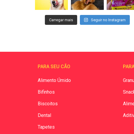
Carregar mais
Seguir no Instagram
PARA SEU CÃO
PARA
Alimento Úmido
Granu
Bifinhos
Snac
Biscoitos
Alim
Dental
Aditi
Tapetes