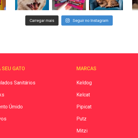
Carregar mais
Seguir no Instagram
 SEU GATO
MARCAS
lados Sanitários
Keldog
ks
Kelcat
ento Úmido
Pipicat
vos
Putz
Mitzi