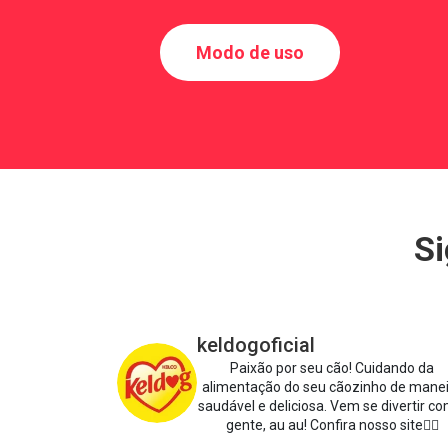
Modo de uso
Si
keldogoficial
Paixão por seu cão!
Cuidando da
alimentação do seu cãozinho de mane
saudável e deliciosa.
Vem se divertir co
gente, au au!
Confira nosso site👇🏻