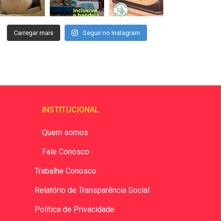
Carregar mais
Seguir no Instagram
INSTITUCIONAL
Quem somos
Fale Conosco
Trabalhe Conosco
Relatório de Transparência Social
Política de Privacidade