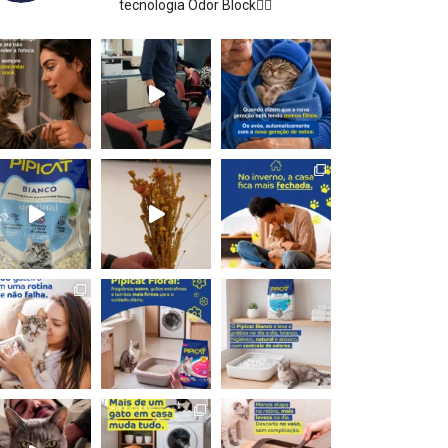
tecnologia Odor Block👇🏻