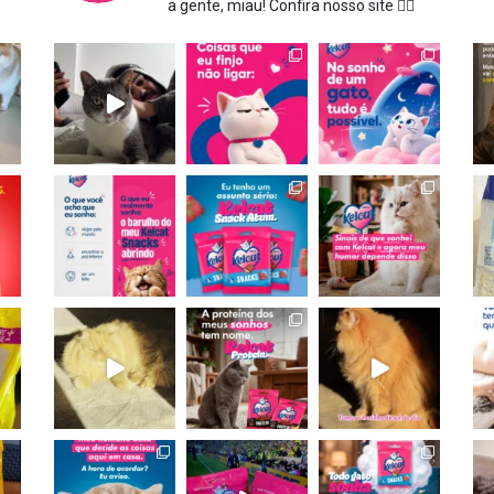
a gente, miau!
Confira nosso site 👇🏻