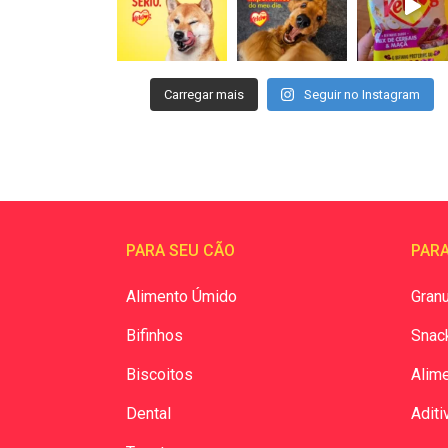
Carregar mais
Seguir no Instagram
PARA SEU CÃO
PARA
Alimento Úmido
Granu
Bifinhos
Snac
Biscoitos
Alim
Dental
Aditi