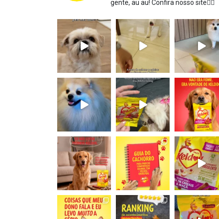
gente, au au!
Confira nosso site👇🏻