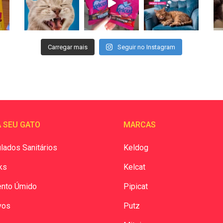
Carregar mais
Seguir no Instagram
 SEU GATO
MARCAS
lados Sanitários
Keldog
ks
Kelcat
ento Úmido
Pipicat
vos
Putz