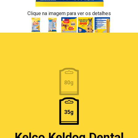
Clique na imagem para ver os detalhes
80g
35g
Kelco Keldog Dental