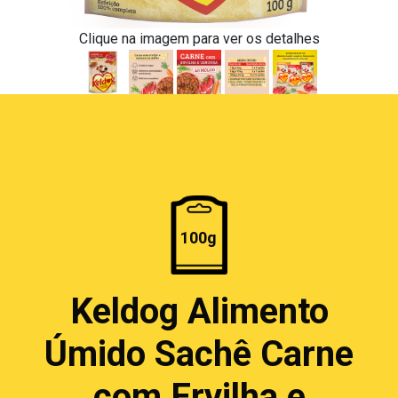
Clique na imagem para ver os detalhes
100g
Keldog Alimento
Úmido Sachê Carne
com Ervilha e