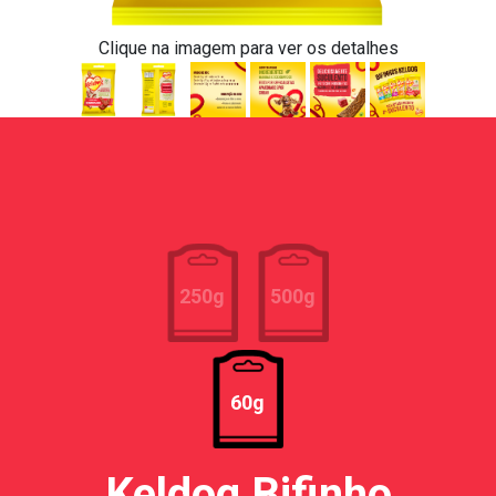
Clique na imagem para ver os detalhes
250g
500g
60g
Keldog Bifinho