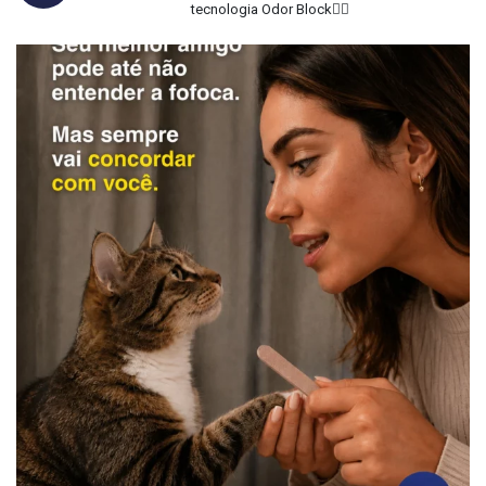
tecnologia Odor Block👇🏻