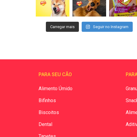
Carregar mais
Seguir no Instagram
PARA SEU CÃO
PARA
Alimento Úmido
Granu
Bifinhos
Snac
Biscoitos
Alim
Dental
Aditi
Tapetes