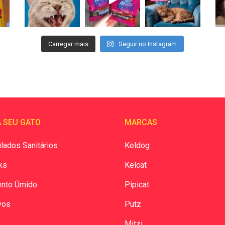
Carregar mais
Seguir no Instagram
 SEU GATO
MARCAS
lados Sanitários
Keldog
ks
Kelcat
ento Úmido
Pipicat
vos
Putz
Mitzi