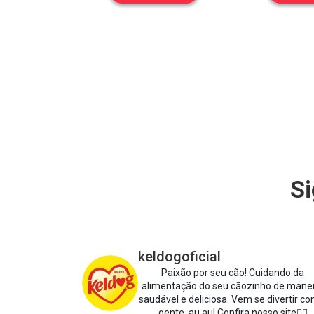
Si
keldogoficial
Paixão por seu cão!
Cuidando da
alimentação do seu cãozinho de mane
saudável e deliciosa.
Vem se divertir co
gente, au au!
Confira nosso site👇🏻