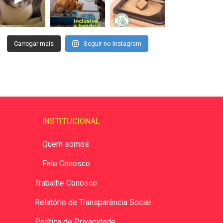
Carregar mais
Seguir no Instagram
INSTITUCIONAL
Quem somos
Fale Conosco
Trabalhe Conosco
Relatório de Transparência Social
Política de Privacidade