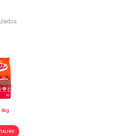
ulados
 4kg
ETALHES