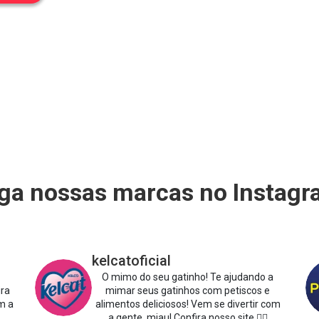
ga nossas marcas no Instag
kelcatoficial
O mimo do seu gatinho!
Te ajudando a
ira
mimar seus gatinhos com petiscos e
m a
alimentos deliciosos!
Vem se divertir com
a gente, miau!
Confira nosso site 👇🏻