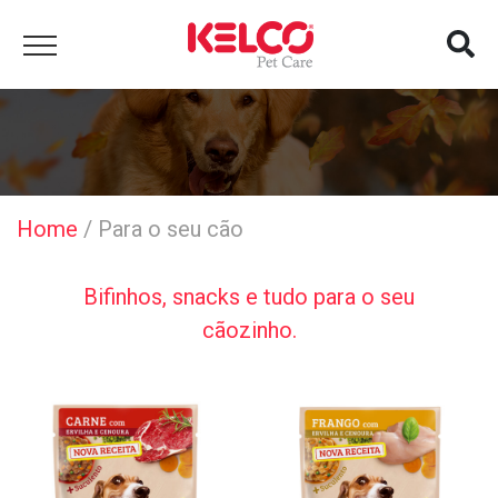
Home
/
Para o seu cão
Bifinhos, snacks e tudo para o seu
cãozinho.