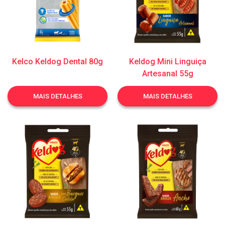
Kelco Keldog Dental 80g
Keldog Mini Linguiça
Artesanal 55g
MAIS DETALHES
MAIS DETALHES